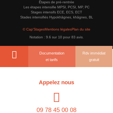
Étapes de pré-rentrée
En savoir plus
Les étapes intensifie MPSI, PCSI, MP, PC
Stages intensifs ECE, ECS, ECT
Cap'Stages Bordeaux
Stades intensifiés Hypokhâgnes, khâgnes, BL
© Cap'Stages
Mentions légales
Plan du site
Notation :
9.6
sur
10
pour
83
avis.
En savoir plus
Documentation
Rdv immédiat
et tarifs
gratuit
Appelez nous
09 78 45 00 08