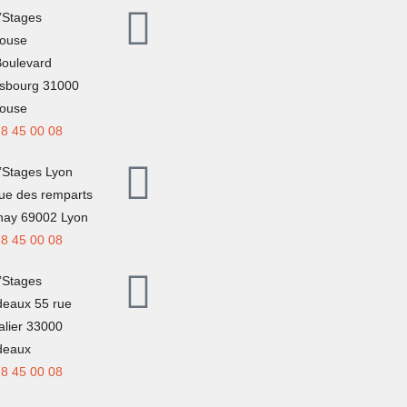
’Stages
louse
Boulevard
asbourg 31000
louse
78 45 00 08
’Stages Lyon
rue des remparts
inay 69002 Lyon
78 45 00 08
’Stages
deaux 55 rue
alier 33000
deaux
78 45 00 08