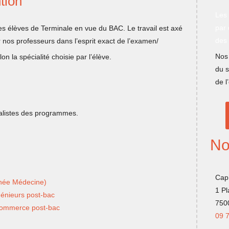
tion
Les
par 
es élèves de Terminale en vue du BAC. Le travail est axé
des
 nos professeurs dans l’esprit exact de l’examen/
Nos 
n la spécialité choisie par l’élève.
du s
de l
alistes des programmes.
No
Cap
nnée Médecine)
1 P
génieurs post-bac
750
 commerce post-bac
09 