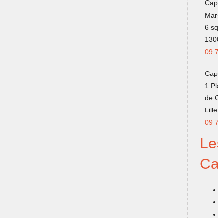
Cap
Mars
6 sq
1300
09 
Cap’
1 P
de 
Lille
09 
Le
Ca