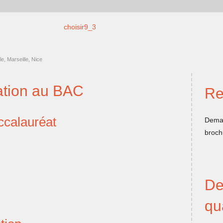
e, Marseille, Nice
ation au BAC
Re
ccalauréat
Deman
broch
De
qu