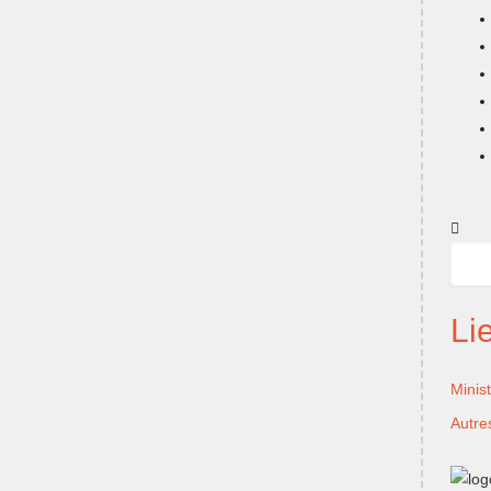
Reche
Rech
Li
Minis
Autre