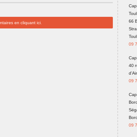
Cap
Tou
66 
taires en cliquant ici.
Str
Tou
09 
Cap
40 
d’A
09 
Cap
Bor
Ség
Bor
09 