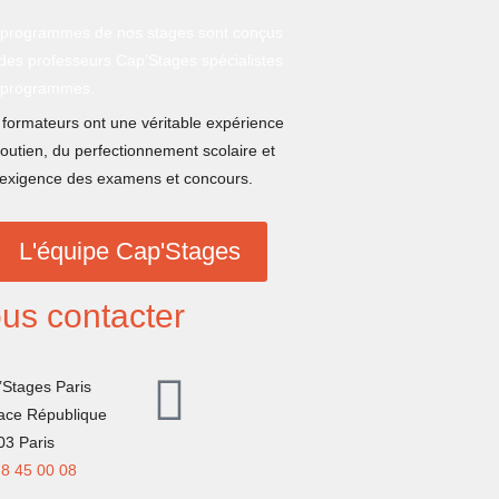
 programmes de nos stages sont conçus
des professeurs Cap’Stages spécialistes
 programmes.
formateurs ont une véritable expérience
outien, du perfectionnement scolaire et
’exigence des examens et concours.
L'équipe Cap'Stages
us contacter
’Stages Paris
lace République
03 Paris
78 45 00 08